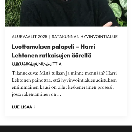
ALUEVAALIT 2025
|
SATAKUNNAN HYVINVOINTIALUE
Luottamuksen palapeli – Harri
Lehtonen ratkaisujen äärellä
LUKUAIKA:
4
MINUUTTIA
Soten Suunta
| 9.3.2025
Tilannekuva: Mistä tullaan ja minne mennään? Harri
Lehtonen painottaa, että hyvinvointialueuudistuksen
ensimmäinen kausi on ollut keskeneräinen prosessi,
jossa rakentaminen on…
LUE LISÄÄ