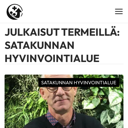
Siirry
sisältöön
JULKAISUT TERMEILLÄ:
SATAKUNNAN
HYVINVOINTIALUE
SATAKUNNAN HYVINVOINTIALUE