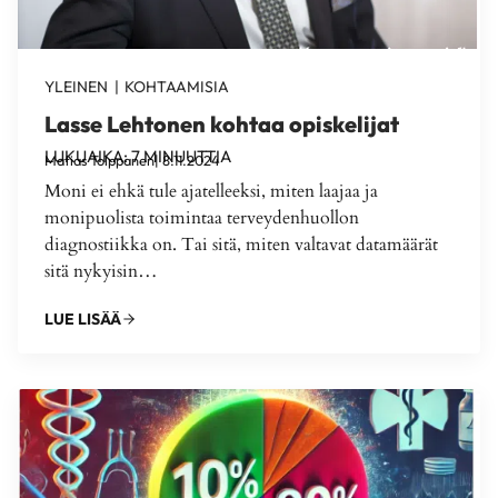
YLEINEN
|
KOHTAAMISIA
Lasse Lehtonen kohtaa opiskelijat
LUKUAIKA:
7
MINUUTTIA
Matias Tolppanen
| 8.11.2024
Moni ei ehkä tule ajatelleeksi, miten laajaa ja
monipuolista toimintaa terveydenhuollon
diagnostiikka on. Tai sitä, miten valtavat datamäärät
sitä nykyisin…
LUE LISÄÄ