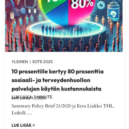
YLEINEN
|
SOTE 2025
10 prosentille kertyy 80 prosenttia
sosiaali- ja terveydenhuollon
palvelujen käytön kustannuksista
LUKUAIKA:
1
MINUTE
Antti Larsio
| 1.5.2023
Summary Policy Brief 21/2020 ja Eeva Liukko THL,
Leskelä …
LUE LISÄÄ