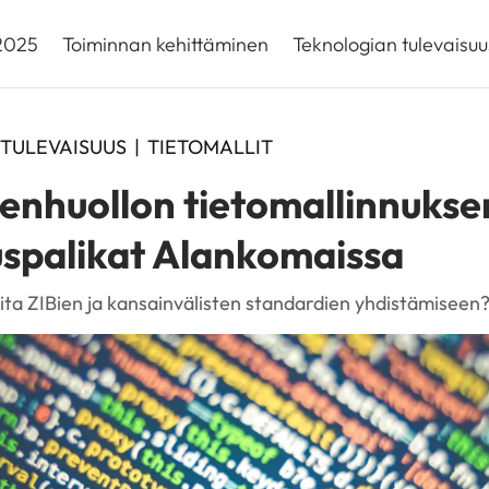
 2025
Toiminnan kehittäminen
Teknologian tulevaisuu
TULEVAISUUS
|
TIETOMALLIT
enhuollon tietomallinnukse
spalikat Alankomaissa
ta ZIBien ja kansainvälisten standardien yhdistämiseen