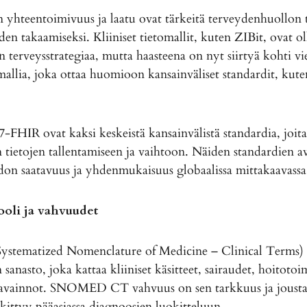
en yhteentoimivuus ja laatu ovat tärkeitä terveydenhuollon
den takaamiseksi. Kliiniset tietomallit, kuten ZIBit, ovat o
terveysstrategiaa, mutta haasteena on nyt siirtyä kohti vi
allia, joka ottaa huomioon kansainväliset standardit, ku
HIR ovat kaksi keskeistä kansainvälistä standardia, joita
tietojen tallentamiseen ja vaihtoon. Näiden standardien av
don saatavuus ja yhdenmukaisuus globaalissa mittakaavassa
ooli ja vahvuudet
ematized Nomenclature of Medicine – Clinical Terms) o
sanasto, joka kattaa kliiniset käsitteet, sairaudet, hoitoto
t havainnot. SNOMED CT vahvuus on sen tarkkuus ja jousta
ittyy pääasiassa diagnoosien luokitteluun.