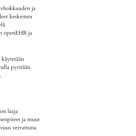
 tehokkuuden ja
lleet keskeinen
elä
ten openEHR ja
 käytetään
ulla pyritään
.
n laaja
imenpiteet ja muut
vuus verrattuna