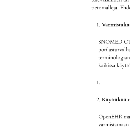
tietomalleja. Ehd
Varmistaka
SNOMED CT kal
potilasturvall
terminologian
kaikissa käyttö
Käyttäkää
OpenEHR mahdol
varmistamaan 