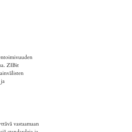
eentoimivuuden
sa. ZIBit
ainvälisten
 ja
yttävä vastaamaan
siä standardeja ja