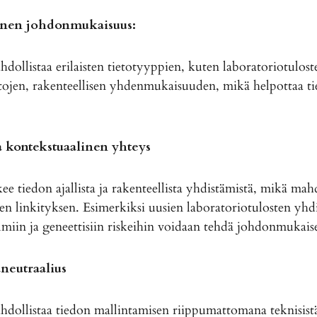
inen johdonmukaisuus:
llistaa erilaisten tietotyyppien, kuten laboratoriotulost
tojen, rakenteellisen yhdenmukaisuuden, mikä helpottaa ti
a kontekstuaalinen yhteys
tiedon ajallista ja rakenteellista yhdistämistä, mikä mahdo
en linkityksen. Esimerkiksi uusien laboratoriotulosten yh
miin ja geneettisiin riskeihin voidaan tehdä johdonmukaise
neutraalius
llistaa tiedon mallintamisen riippumattomana teknisistä 