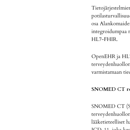
Tietojärjestelmi
potilasturvallisuu
osa Alankomaiden 
integroidumpaa m
HL7-FHIR.
OpenEHR ja HL7-F
terveydenhuollon 
varmistamaan tie
SNOMED CT
r
SNOMED CT (Syst
terveydenhuollon 
lääketieteellise
ICD-11, joka kesk