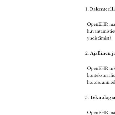
Rakenteell
OpenEHR mahdo
kuvantamistie
yhdistämistä
Ajallinen j
OpenEHR tukee 
kontekstuaalis
hoitosuunnitel
Teknologia
OpenEHR mahdo