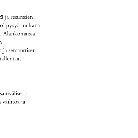
 ja resurssien
o voi pysyä mukana
tä. Alankomaissa
n
 ja semanttisen
allentaa,
ainvälisesti
n vaihtoa ja