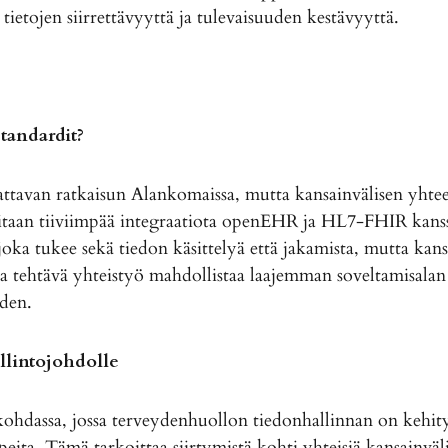
tietojen siirrettävyyttä ja tulevaisuuden kestävyyttä.
standardit?
kattavan ratkaisun Alankomaissa, mutta kansainvälisen yht
vitaan tiiviimpää integraatiota openEHR ja HL7-FHIR kans
 joka tukee sekä tiedon käsittelyä että jakamista, mutta kans
a tehtävä yhteistyö mahdollistaa laajemman soveltamisalan
uden.
llintojohdolle
dassa, jossa terveydenhuollon tiedonhallinnan on kehit
peita. Tämä tarkoittaa siirtymistä kohti yhteisiä kansainväli