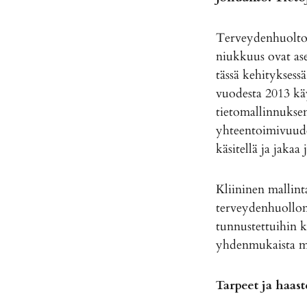
Terveydenhuoltoa
niukkuus ovat ase
tässä kehityksessä
vuodesta 2013 kä
tietomallinnuksen
yhteentoimivuude
käsitellä ja jaka
Kliininen mallin
terveydenhuollon 
tunnustettuihin k
yhdenmukaista ma
Tarpeet ja haast