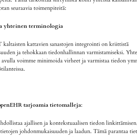
otan seuraavia toimenpiteitä:
a yhteinen terminologia
taisten kattavien sanastojen integrointi on kriittistä
isuuden ja tehokkaan tiedonhallinnan varmistamiseksi. Yht
 avulla voimme minimoida virheet ja varmistaa tiedon y
tilanteissa.
 openEHR
tarjoamia tietomalleja
:
listaa ajallisen ja kontekstuaalisen tiedon linkittämisen
tietojen johdonmukaisuuden ja laadun. Tämä parantaa tie