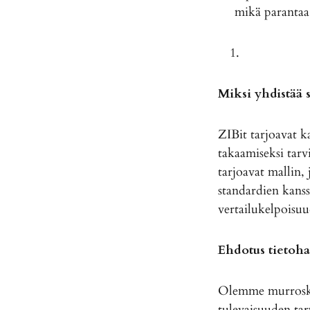
mikä parantaa 
Miksi yhdistää 
ZIBit tarjoavat 
takaamiseksi tar
tarjoavat mallin,
standardien kanss
vertailukelpoisu
Ehdotus tietoha
Olemme murroskoh
tulevaisuuden tar