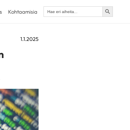
Search Button
Search
s
Kohtaamisia
for:
1.1.2025
n
?