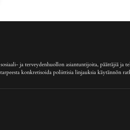
siaali- ja terveydenhuollon asiantuntijoita, päättäjiä ja t
 tarpeesta konkretisoida poliittisia linjauksia käytännön ratk