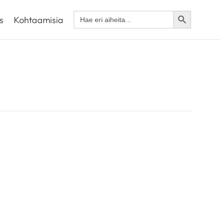
Search Button
Search
s
Kohtaamisia
for: