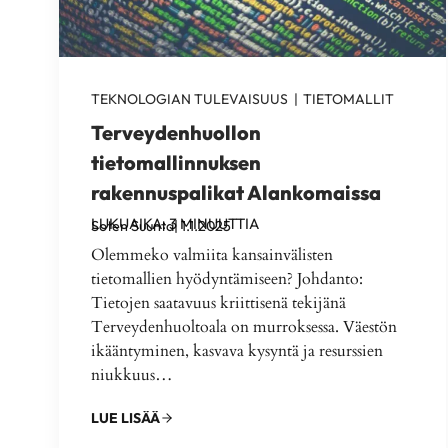
TEKNOLOGIAN TULEVAISUUS
|
TIETOMALLIT
Terveydenhuollon
tietomallinnuksen
rakennuspalikat Alankomaissa
LUKUAIKA:
3
MINUUTTIA
Soten Suunta
| 1.1.2025
Olemmeko valmiita kansainvälisten
tietomallien hyödyntämiseen? Johdanto:
Tietojen saatavuus kriittisenä tekijänä
Terveydenhuoltoala on murroksessa. Väestön
ikääntyminen, kasvava kysyntä ja resurssien
niukkuus…
LUE LISÄÄ